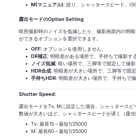
M(マニュアル)
: 絞り、シャッタースピード、I
露出モードのOption Setting
暗所撮影時のノイズを低減したり、撮影画面内の明暗
ができるオプションを選択できます。
OFF:
オプションを使用しません。
DR補正
: 明暗差がある場所で、手持ちで撮影す
ノイズ低減
: 暗い場所で、三脚等で固定して撮
HDR合成
: 明暗差が大きい場所で、三脚等で固
手持ちHDR
: 明暗差が大きい場所で、手持ちで
Shutter Speed:
露出モードをTv, Mに設定した場合、シャッタース
数値が大きいほど、シャッタースピードが遅く（露光
Tv: 最長15～最短1/25000
M: 最長60～最短1/25000