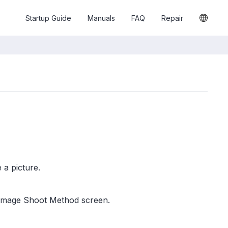
Startup Guide
Manuals
FAQ
Repair
 a picture.
 Image Shoot Method screen.