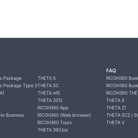
FAQ
s Package
THETA S
RICOH360 Busi
s Package Type S
THETA SC
RICOH360 Busi
A1
THETA m15
RICOH360 THE
THETA 2013
THETA X
RICOH360 App
THETA Z1
or Business
RICOH360 (Web browser)
THETA SC2 / SC
RICOH360 Tours
THETA V
THETA 360.biz