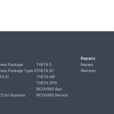
Repairs
ness Package
THETA S
Repairs
ness Package Type S
THETA SC
Warranty
TA A1
THETA m15
THETA 2013
RICOH360 App
2 for Business
RICOH360 Service